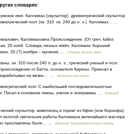
ругих словарях:
жское имя. Каллимах (скульптор) древнегреческий скульптор
евнегреческий поэт (ок. 310 ок. 240 до н. э.). Каллимах… …
лимахович, Каллимаховна.Происхождение: (От греч. kallos
мая, 20 нояб. Словарь личных имён. Каллимах Хороший
ллимах. 20 (7) ноября – мученик …
Словарь личных имен
ны, ок. 310 после 245 гг. до н. э., греческий ученый и поэт.
 происхождение от Батта, основателя Кирены. Приехал в
ле зарабатывал на жизнь… …
Античные писатели
древнегреческий поэт. С наибольшей последовательностью
и. Писал в основном гимны, элегии и эпиграммы …
Большой
реческий скульптор, живописец и торевт из Афин (или Коринфа).
л золотой светильник работы Каллимаха величайшего мастера
енно прославлены были… …
Большой Энциклопедический словарь