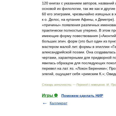
120
книгах
с
указанием
авторов
,
названий
основой
их
филологии
,
так
же
как
и
другие
60
его
эпиграмм
,
чрезвычайно
изящных
в
к
о
.
Делос
,
на
купание
Афины
,
к
Деметре
).
«
причины
»
появления
различных
именова
практически
полностью
утеряно
.
В
этом
пр
имеющие
форму
повествования
(«
Аконтий
больших
эпич
.
форм
(
это
был
один
из
пунк
мастером
малой
лит
.
формы
в
эпиллии
«
Г
александрийской
поэзии
.
Она
создавалась
чертами
,
характерными
для
придворной
п
явилась
образцом
для
последующих
поко
перевел
на
лат
.
яз
. «
Локон
Береники
»;
Про
элегий
,
ощущает
себя
«
римским
К
.»;
Овид
Словарь
античности
. —
Перевод
с
немецкого
.
М
.
:
Про
Игры ⚽
Поможем сделать НИР
Калликрат