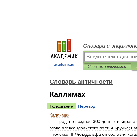
Словари и энциклоп
academic.ru
Словарь античности
Словарь античности
Каллимах
Толкование
Перевод
Каллимах
род
.
не
позднее
300
до
н
.
э
.
в
Кирене
глава
александрийского
поэтич
.
кружка
;
на
Птолемея
II
Филадельфа
он
составил
ката