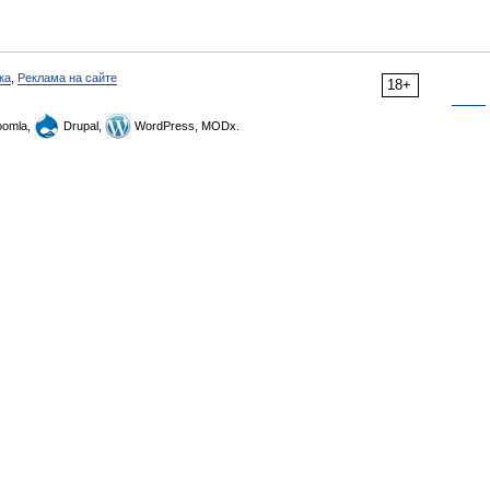
ка
,
Реклама на сайте
18+
omla,
Drupal,
WordPress, MODx.