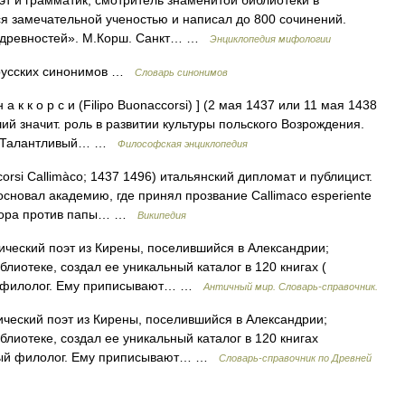
оэт и грамматик, смотритель знаменитой библиотеки в
ся замечательной ученостью и написал до 800 сочинений.
и древностей». М.Корш. Санкт… …
Энциклопедия мифологии
русских синонимов …
Словарь синонимов
а к к о р с и (Filipo Buonaccorsi) ] (2 мая 1437 или 11 мая 1438
ший значит. роль в развитии культуры польского Возрождения.
и. Талантливый… …
Философская энциклопедия
si Callimàco; 1437 1496) итальянский дипломат и публицист.
сновал академию, где принял прозвание Callimaco esperiente
аговора против папы… …
Википедия
ический поэт из Кирены, поселившийся в Александрии;
лиотеке, создал ее уникальный каталог в 120 книгах (
ый филолог. Ему приписывают… …
Античный мир. Словарь-справочник.
ический поэт из Кирены, поселившийся в Александрии;
лиотеке, создал ее уникальный каталог в 120 книгах
ченый филолог. Ему приписывают… …
Cловарь-справочник по Древней