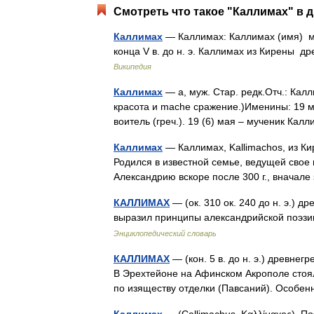
Смотреть что такое "Каллимах" в д
Каллимах
— Каллимах: Каллимах (имя) му
конца V в. до н. э. Каллимах из Кирены др
Википедия
Каллимах
— а, муж. Стар. редк.Отч.: Кал
красота и mache сражение.)Именины: 19 
воитель (греч.). 19 (6) мая – мученик Ка
Каллимах
— Каллимах, Kallimachos, из Кире
Родился в известной семье, ведущей свое
Александрию вскоре после 300 г., внача
КАЛЛИМАХ
— (ок. 310 ок. 240 до н. э.) 
выразил принципы александрийской поэзи
Энциклопедический словарь
КАЛЛИМАХ
— (кон. 5 в. до н. э.) древнег
В Эрехтейоне на Афинском Акрополе стоя
по изяществу отделки (Павсаний). Особ