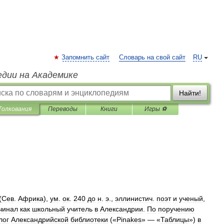
Запомнить сайт
Словарь на свой сайт
RU
едии на Академике
Найти!
Толкования
Переводы
Книги
Игры ⚽
(
Сев
.
Африка
),
ум
.
ок
.
240
до
н
.
э
.,
эллинистич
.
поэт
и
ученый
,
чинал
как
школьный
учитель
в
Александрии
.
По
поручению
лог
Александрийской
библиотеки
(«
Pinakes
» — «
Таблицы
»)
в