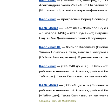
Каллимах
— (Callimachus, Καλλίμαχος). П
Александрии около 260 240 гг. Он отличал
(Источник: «Краткий словарь мифологии 
Каллимах
— прекрасный борец Словарь 
КАЛЛИМАХ
— [наст. имя – Филиппо Б у о н 
– 1 ноября 1496) – итал. гуманист, сыграв
Род. в Сан Джиминьяно около Флоренци
Каллимах Ф.
— Филипп Каллимах (Buonacor
Ученик Помпония Лета, вместе с которым о
(Callimachus experiens). В результате з
Каллимах
— (305 240 до н. э.) Эллинист
работал в знаменитой Александрийской биб
Таблицы ). Также был известен как учен
КАЛЛИМАХ
— (305 240 до н. э.) Эллинист
работал в знаменитой Александрийской биб
(«Таблицы»). Также был известен как у
Греции и Риму, по мифологии