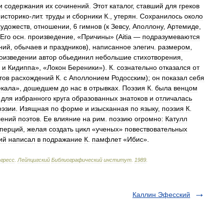
и
содержания
их
сочинений
.
Этот
каталог
,
ставший
для
греков
историко
-
лит
.
труды
и
сборники
К
.,
утерян
.
Сохранилось
около
художеств
,
отношении
,
6
гимнов
(
к
Зевсу
,
Аполлону
,
Артемиде
,
Его
осн
.
произведение
, «
Причины
» (
Aitiа
—
подразумеваются
ний
,
обычаев
и
праздников
),
написанное
элегич
.
размером
,
оизведении
автор
обьединил
небольшие
стихотворения
,
и
Кидиппа
», «
Локон
Береники
»).
К
.
сознательно
отказался
от
тов
расхождений
К
.
с
Аполлонием
Родосским
);
он
показал
себя
екала
»,
дошедшем
до
нас
в
отрывках
.
Поэзия
К
.
была
венцом
для
избранного
круга
образованных
знатоков
и
отличалась
оэзии
.
Изящная
по
форме
и
изысканная
по
языку
,
поэзия
К
.
лений
поэтов
.
Ее
влияние
на
рим
.
поэзию
огромно:
Катулл
перций
,
желая
создать
цикл
«
ученых
»
повествовательных
ий
написал
в
подражание
К
.
памфлет
«
Ибис
».
гресс
.
Лейпцигский
Библиографический
институт
.
1989
.
Каллин Эфесский